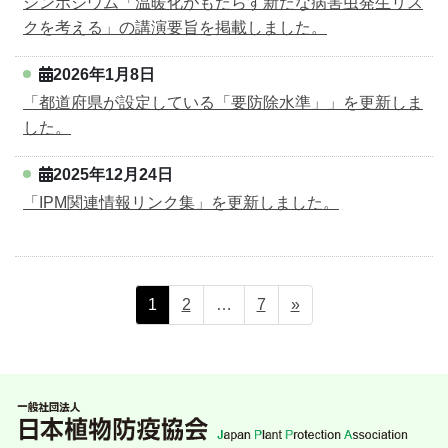
シンポジウム「温暖化がもたらす新たな病害虫発生リス
クを考える」の講演要旨を掲載しました。
2026年1月8日
「都道府県が設定している「要防除水準」」を更新しま
した。
2025年12月24日
「IPM関連情報リンク集」を更新しました。
ペ
ペ
ペ
1
2
…
7
»
投
ー
ー
ー
稿
ジ
ジ
ジ
の
ペ