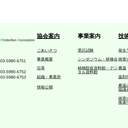
協会案内
事業案内
技
ごあいさつ
受託試験
発生
事業概要
シンポジウム・研修会
病害
3-5980-6751
沿革
植物防疫資料館・デジ
農薬
5980-6752
タル資料館
組織・事業所
薬剤
5980-6753
農薬
情報公開
協議
病害
推進