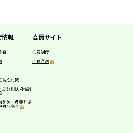
術情報
会員サイト
予察
会員制度
虫
会員通信
抵抗性対策
の新施用技術検討
会
虫防除・農薬登録
中央協議会