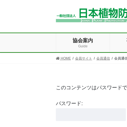
コ
ナ
ン
ビ
テ
ゲ
ン
ー
ツ
シ
に
ョ
移
ン
協会案内
動
に
移
Guide
動
HOME
会員サイト
会員通信
会員通信
このコンテンツはパスワード
パスワード: